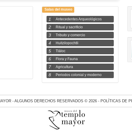
Salas del museo
1
Antecedentes Arqueológicos
2
Ritual y sacrificio
3
Tributo y comercio
4
Huitzilopochtli
5
Tláloc
6
Flora y Fauna
7
Agricultura
8
Periodos colonial y moderno
AYOR - ALGUNOS DERECHOS RESERVADOS © 2026 - POLÍTICAS DE P