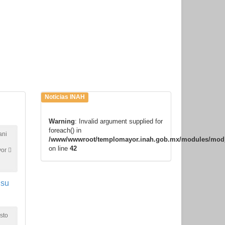
Noticias INAH
Warning
: Invalid argument supplied for
foreach() in
ani
/www/wwwroot/templomayor.inah.gob.mx/modules/mod_j
on line
42
or 
 su
sto