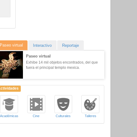
Paseo virtual
Interactivo
Reportaje
Paseo virtual
Exhibe 14 mil objetos encontrados, del que
fuera el principal templo mexica.
ctividades
Académicas
Cine
Culturales
Talleres