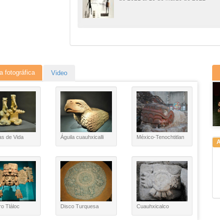
a fotográfica
Video
as de Vida
Águila cuauhxicalli
México-Tenochtitlan
A
o Tláloc
Disco Turquesa
Cuauhxicalco