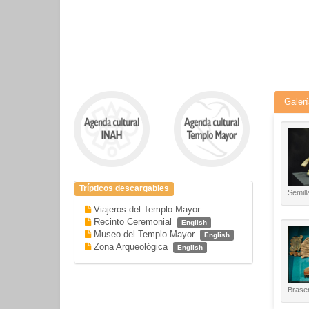
Galerí
Trípticos descargables
Semill
Viajeros del Templo Mayor
Recinto Ceremonial
English
Museo del Templo Mayor
English
Zona Arqueológica
English
Braser