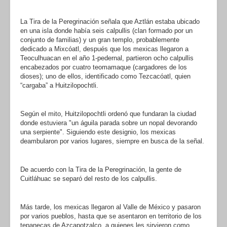
La Tira de la Peregrinación señala que Aztlán estaba ubicado
en una isla donde había seis calpullis (clan formado por un
conjunto de familias) y un gran templo, probablemente
dedicado a Mixcóatl, después que los mexicas llegaron a
Teoculhuacan en el año 1-pedernal, partieron ocho calpullis
encabezados por cuatro teomamaque (cargadores de los
dioses); uno de ellos, identificado como Tezcacóatl, quien
“cargaba” a Huitzilopochtli.
Según el mito, Huitzilopochtli ordenó que fundaran la ciudad
donde estuviera "un águila parada sobre un nopal devorando
una serpiente". Siguiendo este designio, los mexicas
deambularon por varios lugares, siempre en busca de la señal.
De acuerdo con la Tira de la Peregrinación, la gente de
Cuitláhuac se separó del resto de los calpullis.
Más tarde, los mexicas llegaron al Valle de México y pasaron
por varios pueblos, hasta que se asentaron en territorio de los
tepanecas de Azcapotzalco, a quienes les sirvieron como